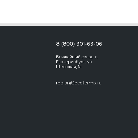
8 (800) 301-63-06
Ближайший склад: г.
Екатеринбург, ул.
Шефская, 1а
region@ecotermix.ru
Экотермикс
Здравствуйте! Появились вопросы?