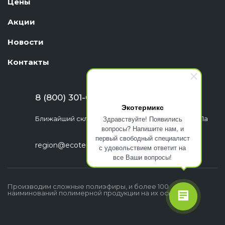
Цены
Акции
Новости
Контакты
8 (800) 301-63-06
Экотермикс
Здравствуйте! Появились
Ближайший склад: г. Екатеринбург, ул. Шефская, 1а
вопросы? Напишите нам, и
первый свободный специалист
region@ecotermix.ru
с удовольствием ответит на
все Ваши вопросы!
Производим сложные полиэфиры, и более 100
наиминований полимерной продукции на их основе