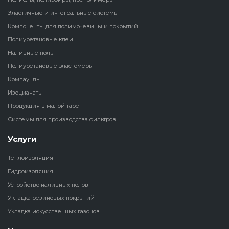
Эластичные и интегральные системы
Наливные полы
Теплоизоляц
Клей для рез
Компоненты для полимочевины и покрытий
водонагрева
крошки
Полиуретановые клеи
Полиуретановые
холодильник
Наливные полы
эластомеры
Клей для СИ
Полиуретановые эластомеры
Теплоизоляци
Компаунды
Компаунды
Конструкцио
Изоцианаты
Теплоизоляц
Изоцианаты
Продукция в малой таре
Прочие клеи
Системы для производства фильтров
Теплоизоляци
Продукция в малой таре
резервуаров
Услуги
Системы для
Теплоизоляция
производства фильтров
Гидроизоляция
Устройство наливных полов
Укладка резиновых покрытий
Укладка искусственных газонов