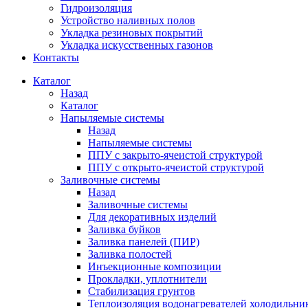
Гидроизоляция
Устройство наливных полов
Укладка резиновых покрытий
Укладка искусственных газонов
Контакты
Каталог
Назад
Каталог
Напыляемые системы
Назад
Напыляемые системы
ППУ с закрыто-ячеистой структурой
ППУ с открыто-ячеистой структурой
Заливочные системы
Назад
Заливочные системы
Для декоративных изделий
Заливка буйков
Заливка панелей (ПИР)
Заливка полостей
Инъекционные композиции
Прокладки, уплотнители
Стабилизация грунтов
Теплоизоляция водонагревателей холодильни