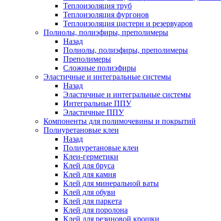
Теплоизоляция труб
Теплоизоляция фургонов
Теплоизоляция цистерн и резервуаров
Полиолы, полиэфиры, преполимеры
Назад
Полиолы, полиэфиры, преполимеры
Преполимеры
Сложные полиэфиры
Эластичные и интегральные системы
Назад
Эластичные и интегральные системы
Интегральные ППУ
Эластичные ППУ
Компоненты для полимочевины и покрытий
Полиуретановые клеи
Назад
Полиуретановые клеи
Клеи-герметики
Клей для бруса
Клей для камня
Клей для минеральной ваты
Клей для обуви
Клей для паркета
Клей для поролона
Клей для резиновой крошки