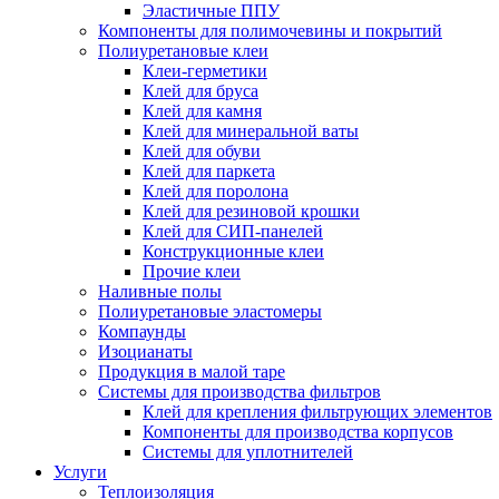
Эластичные ППУ
Компоненты для полимочевины и покрытий
Полиуретановые клеи
Клеи-герметики
Клей для бруса
Клей для камня
Клей для минеральной ваты
Клей для обуви
Клей для паркета
Клей для поролона
Клей для резиновой крошки
Клей для СИП-панелей
Конструкционные клеи
Прочие клеи
Наливные полы
Полиуретановые эластомеры
Компаунды
Изоцианаты
Продукция в малой таре
Системы для производства фильтров
Клей для крепления фильтрующих элементов
Компоненты для производства корпусов
Системы для уплотнителей
Услуги
Теплоизоляция