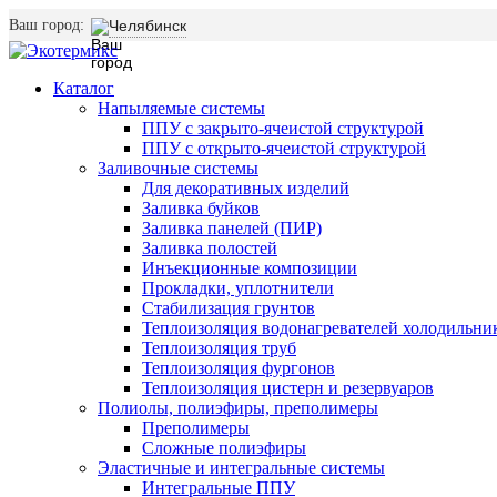
Ваш город:
Челябинск
Каталог
Напыляемые системы
ППУ с закрыто-ячеистой структурой
ППУ с открыто-ячеистой структурой
Заливочные системы
Для декоративных изделий
Заливка буйков
Заливка панелей (ПИР)
Заливка полостей
Инъекционные композиции
Прокладки, уплотнители
Стабилизация грунтов
Теплоизоляция водонагревателей холодильни
Теплоизоляция труб
Теплоизоляция фургонов
Теплоизоляция цистерн и резервуаров
Полиолы, полиэфиры, преполимеры
Преполимеры
Сложные полиэфиры
Эластичные и интегральные системы
Интегральные ППУ