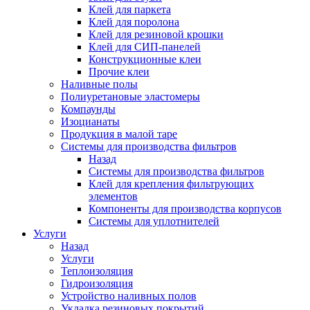
Клей для паркета
Клей для поролона
Клей для резиновой крошки
Клей для СИП-панелей
Конструкционные клеи
Прочие клеи
Наливные полы
Полиуретановые эластомеры
Компаунды
Изоцианаты
Продукция в малой таре
Системы для производства фильтров
Назад
Системы для производства фильтров
Клей для крепления фильтрующих
элементов
Компоненты для производства корпусов
Системы для уплотнителей
Услуги
Назад
Услуги
Теплоизоляция
Гидроизоляция
Устройство наливных полов
Укладка резиновых покрытий