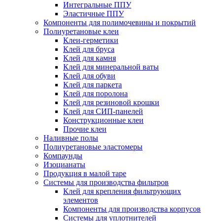
Интегральные ППУ
Эластичные ППУ
Компоненты для полимочевины и покрытий
Полиуретановые клеи
Клеи-герметики
Клей для бруса
Клей для камня
Клей для минеральной ваты
Клей для обуви
Клей для паркета
Клей для поролона
Клей для резиновой крошки
Клей для СИП-панелей
Конструкционные клеи
Прочие клеи
Наливные полы
Полиуретановые эластомеры
Компаунды
Изоцианаты
Продукция в малой таре
Системы для производства фильтров
Клей для крепления фильтрующих
элементов
Компоненты для производства корпусов
Системы для уплотнителей