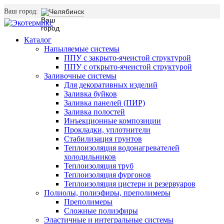
Ваш город:
Челябинск
Каталог
Напыляемые системы
ППУ с закрыто-ячеистой структурой
ППУ с открыто-ячеистой структурой
Заливочные системы
Для декоративных изделий
Заливка буйков
Заливка панелей (ПИР)
Заливка полостей
Инъекционные композиции
Прокладки, уплотнители
Стабилизация грунтов
Теплоизоляция водонагревателей
холодильников
Теплоизоляция труб
Теплоизоляция фургонов
Теплоизоляция цистерн и резервуаров
Полиолы, полиэфиры, преполимеры
Преполимеры
Сложные полиэфиры
Эластичные и интегральные системы