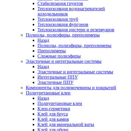
Стабилизация грунтов
Теплоизоляция водонагревателей
холодильников
Теплоизоляция труб
Теплоизоляция фургонов
Теплоизоляция цистерн и резервуаров
Полиолы, полиэфиры, преполимеры
Назад
Полиолы, полиэфиры, преполимеры
Преполимеры
Сложные полиэфиры
Эластичные и интегральные системы
Назад
Эластичные и интегральные системы
Интегральные ППУ
Эластичные ППУ
Компоненты для полимочевины и покрытий
Полиуретановые клеи
Назад
Полиуретановые клеи
Клеи-герметики
Клей для бруса
Клей для камня
Клей для минеральной ваты
Клей для обуви