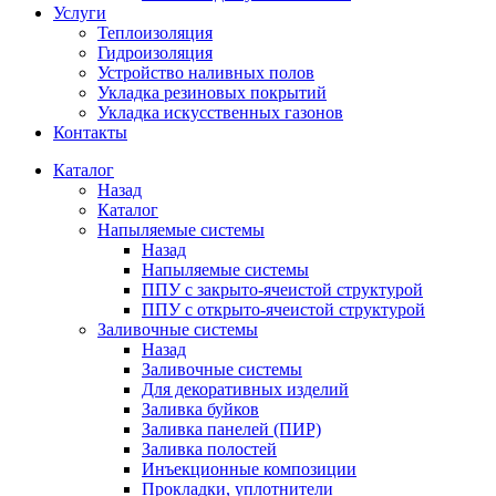
Услуги
Теплоизоляция
Гидроизоляция
Устройство наливных полов
Укладка резиновых покрытий
Укладка искусственных газонов
Контакты
Каталог
Назад
Каталог
Напыляемые системы
Назад
Напыляемые системы
ППУ с закрыто-ячеистой структурой
ППУ с открыто-ячеистой структурой
Заливочные системы
Назад
Заливочные системы
Для декоративных изделий
Заливка буйков
Заливка панелей (ПИР)
Заливка полостей
Инъекционные композиции
Прокладки, уплотнители