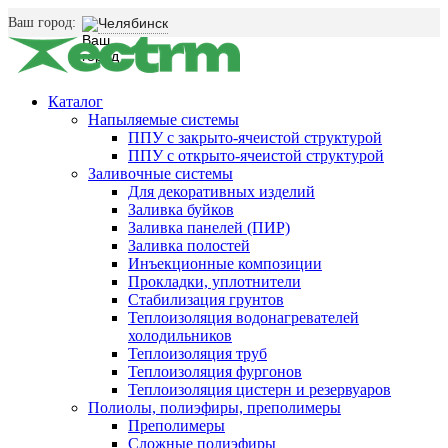
Ваш город:
Челябинск
Каталог
Напыляемые системы
ППУ с закрыто-ячеистой структурой
ППУ с открыто-ячеистой структурой
Заливочные системы
Для декоративных изделий
Заливка буйков
Заливка панелей (ПИР)
Заливка полостей
Инъекционные композиции
Прокладки, уплотнители
Стабилизация грунтов
Теплоизоляция водонагревателей
холодильников
Теплоизоляция труб
Теплоизоляция фургонов
Теплоизоляция цистерн и резервуаров
Полиолы, полиэфиры, преполимеры
Преполимеры
Сложные полиэфиры