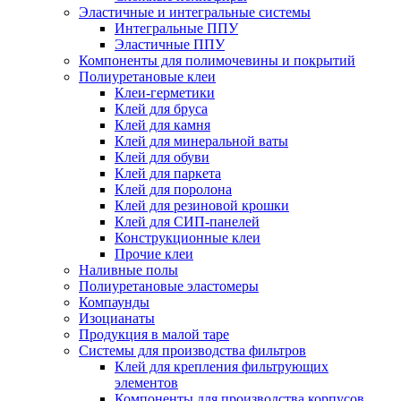
Эластичные и интегральные системы
Интегральные ППУ
Эластичные ППУ
Компоненты для полимочевины и покрытий
Полиуретановые клеи
Клеи-герметики
Клей для бруса
Клей для камня
Клей для минеральной ваты
Клей для обуви
Клей для паркета
Клей для поролона
Клей для резиновой крошки
Клей для СИП-панелей
Конструкционные клеи
Прочие клеи
Наливные полы
Полиуретановые эластомеры
Компаунды
Изоцианаты
Продукция в малой таре
Системы для производства фильтров
Клей для крепления фильтрующих
элементов
Компоненты для производства корпусов