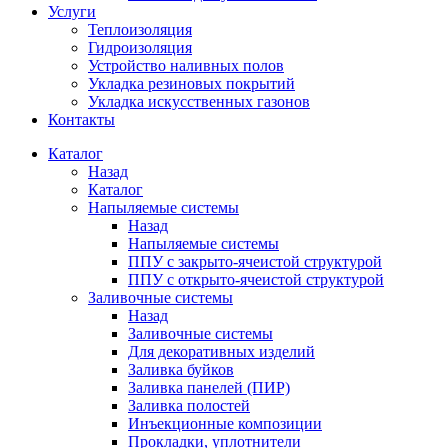
Услуги
Теплоизоляция
Гидроизоляция
Устройство наливных полов
Укладка резиновых покрытий
Укладка искусственных газонов
Контакты
Каталог
Назад
Каталог
Напыляемые системы
Назад
Напыляемые системы
ППУ с закрыто-ячеистой структурой
ППУ с открыто-ячеистой структурой
Заливочные системы
Назад
Заливочные системы
Для декоративных изделий
Заливка буйков
Заливка панелей (ПИР)
Заливка полостей
Инъекционные композиции
Прокладки, уплотнители