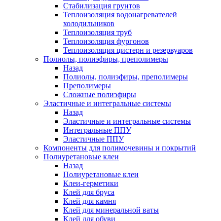
Стабилизация грунтов
Теплоизоляция водонагревателей
холодильников
Теплоизоляция труб
Теплоизоляция фургонов
Теплоизоляция цистерн и резервуаров
Полиолы, полиэфиры, преполимеры
Назад
Полиолы, полиэфиры, преполимеры
Преполимеры
Сложные полиэфиры
Эластичные и интегральные системы
Назад
Эластичные и интегральные системы
Интегральные ППУ
Эластичные ППУ
Компоненты для полимочевины и покрытий
Полиуретановые клеи
Назад
Полиуретановые клеи
Клеи-герметики
Клей для бруса
Клей для камня
Клей для минеральной ваты
Клей для обуви