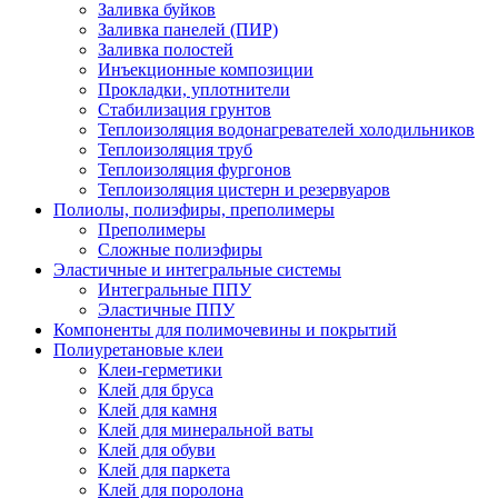
Заливка буйков
Заливка панелей (ПИР)
Заливка полостей
Инъекционные композиции
Прокладки, уплотнители
Стабилизация грунтов
Теплоизоляция водонагревателей холодильников
Теплоизоляция труб
Теплоизоляция фургонов
Теплоизоляция цистерн и резервуаров
Полиолы, полиэфиры, преполимеры
Преполимеры
Сложные полиэфиры
Эластичные и интегральные системы
Интегральные ППУ
Эластичные ППУ
Компоненты для полимочевины и покрытий
Полиуретановые клеи
Клеи-герметики
Клей для бруса
Клей для камня
Клей для минеральной ваты
Клей для обуви
Клей для паркета
Клей для поролона