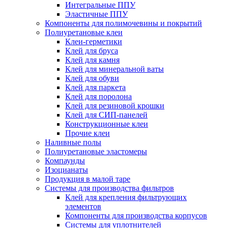
Интегральные ППУ
Эластичные ППУ
Компоненты для полимочевины и покрытий
Полиуретановые клеи
Клеи-герметики
Клей для бруса
Клей для камня
Клей для минеральной ваты
Клей для обуви
Клей для паркета
Клей для поролона
Клей для резиновой крошки
Клей для СИП-панелей
Конструкционные клеи
Прочие клеи
Наливные полы
Полиуретановые эластомеры
Компаунды
Изоцианаты
Продукция в малой таре
Системы для производства фильтров
Клей для крепления фильтрующих
элементов
Компоненты для производства корпусов
Системы для уплотнителей