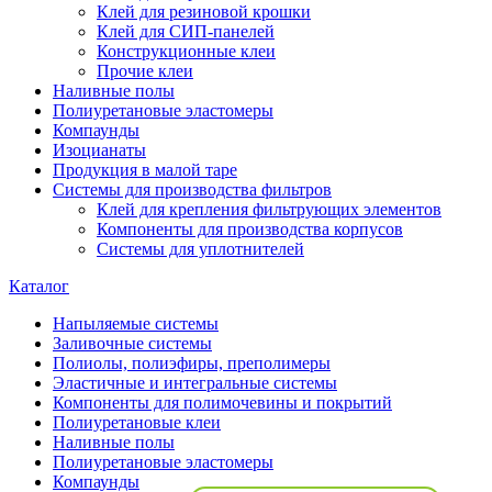
Клей для резиновой крошки
Клей для СИП-панелей
Конструкционные клеи
Прочие клеи
Наливные полы
Полиуретановые эластомеры
Компаунды
Изоцианаты
Продукция в малой таре
Системы для производства фильтров
Клей для крепления фильтрующих элементов
Компоненты для производства корпусов
Системы для уплотнителей
Каталог
Напыляемые системы
Заливочные системы
Полиолы, полиэфиры, преполимеры
Эластичные и интегральные системы
Компоненты для полимочевины и покрытий
Полиуретановые клеи
Наливные полы
Полиуретановые эластомеры
Компаунды