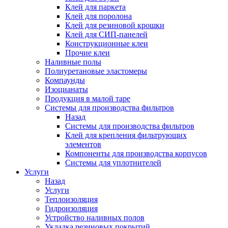
Клей для паркета
Клей для поролона
Клей для резиновой крошки
Клей для СИП-панелей
Конструкционные клеи
Прочие клеи
Наливные полы
Полиуретановые эластомеры
Компаунды
Изоцианаты
Продукция в малой таре
Системы для производства фильтров
Назад
Системы для производства фильтров
Клей для крепления фильтрующих
элементов
Компоненты для производства корпусов
Системы для уплотнителей
Услуги
Назад
Услуги
Теплоизоляция
Гидроизоляция
Устройство наливных полов
Укладка резиновых покрытий