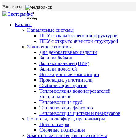
Ваш город:
Челябинск
Каталог
Напыляемые системы
ППУ с закрыто-ячеистой структурой
ППУ с открыто-ячеистой структурой
Заливочные системы
Для декоративных изделий
Заливка буйков
Заливка панелей (ПИР)
Заливка полостей
Инъекционные композиции
Прокладки, уплотнители
Стабилизация грунтов
Теплоизоляция водонагревателей
холодильников
Теплоизоляция труб
Теплоизоляция фургонов
Теплоизоляция цистерн и резервуаров
Полиолы, полиэфиры, преполимеры
Преполимеры
Сложные полиэфиры
Эластичные и интегральные системы